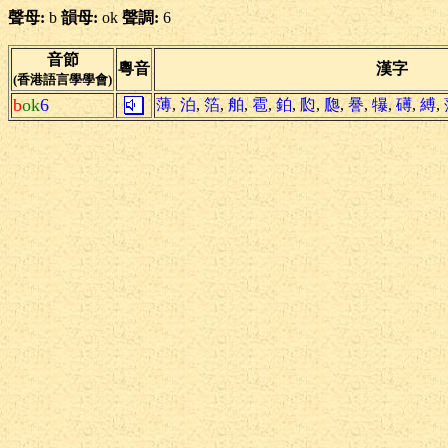
聲母:
b
韻母:
ok
聲調:
6
音節
粵音
漢字
(香港語言學學會)
b
ok
6
薄
,
泊
,
箔
,
舶
,
雹
,
鉑
,
瓝
,
瓟
,
謈
,
犦
,
礡
,
縛
,