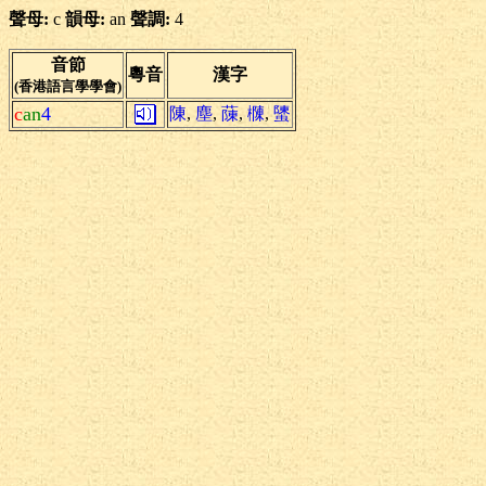
聲母:
c
韻母:
an
聲調:
4
音節
粵音
漢字
(香港語言學學會)
c
an
4
陳
,
塵
,
蔯
,
樄
,
螴