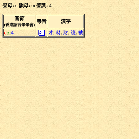
聲母:
c
韻母:
oi
聲調:
4
音節
粵音
漢字
(香港語言學學會)
c
oi
4
才
,
材
,
財
,
纔
,
裁