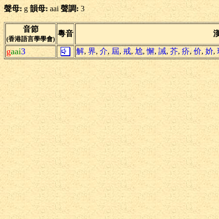
聲母:
g
韻母:
aai
聲調:
3
音節
粵音
(香港語言學學會)
g
aai
3
解
,
界
,
介
,
屆
,
戒
,
尬
,
懈
,
誡
,
芥
,
疥
,
价
,
妎
,