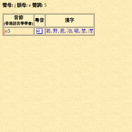
聲母:
j
韻母:
e
聲調:
5
音節
粵音
漢字
(香港語言學學會)
j
e
5
若
,
野
,
惹
,
冶
,
喏
,
埜
,
漜