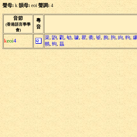
聲母:
k
韻母:
eoi
聲調:
4
音節
粵
(香港語言學學
音
會)
渠
,
鼩
,
氍
,
劬
,
璩
,
瞿
,
衢
,
斪
,
朐
,
胊
,
絇
,
軥
,
k
eoi
4
翵
,
蚼
,
螶