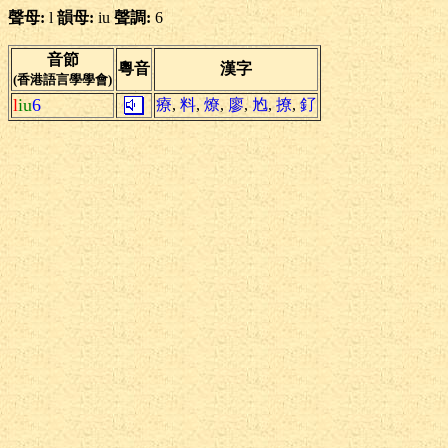
聲母:
l
韻母:
iu
聲調:
6
音節
粵音
漢字
(香港語言學學會)
l
iu
6
療
,
料
,
燎
,
廖
,
尥
,
撩
,
釕