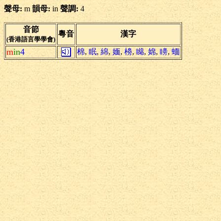
聲母:
m
韻母:
in
聲調:
4
音節
粵音
漢字
(香港語言學學會)
m
in
4
棉
,
眠
,
綿
,
媔
,
櫋
,
矊
,
婂
,
矏
,
蝒