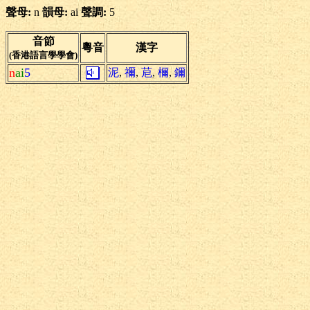
聲母:
n
韻母:
ai
聲調:
5
音節
粵音
漢字
(香港語言學學會)
n
ai
5
泥
,
禰
,
苨
,
檷
,
鑈