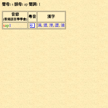
聲母:
s
韻母:
ap
聲調:
1
音節
粵音
漢字
(香港語言學學會)
s
ap
1
濕
,
澀
,
溼
,
譅
,
濇