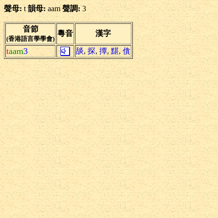
聲母:
t
韻母:
aam
聲調:
3
音節
粵音
漢字
(香港語言學學會)
t
aam
3
舕
,
探
,
撢
,
黮
,
僋