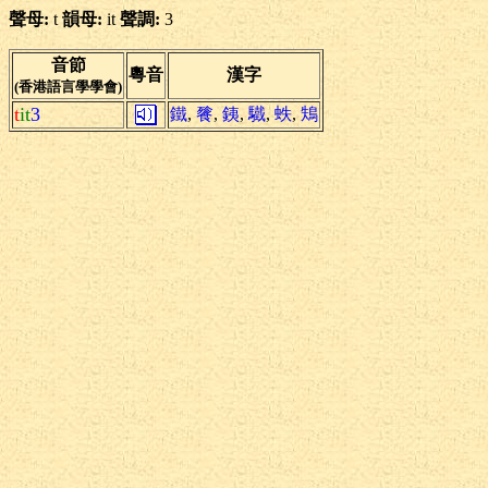
聲母:
t
韻母:
it
聲調:
3
音節
粵音
漢字
(香港語言學學會)
t
it
3
鐵
,
餮
,
銕
,
驖
,
蛈
,
鴩