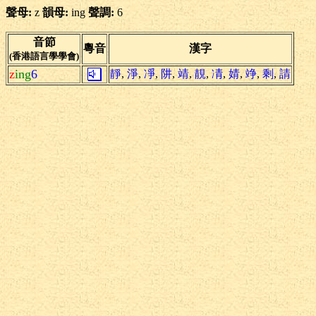
聲母:
z
韻母:
ing
聲調:
6
音節
粵音
漢字
(香港語言學學會)
z
ing
6
靜
,
淨
,
凈
,
阱
,
靖
,
靚
,
凊
,
婧
,
竫
,
剩
,
請