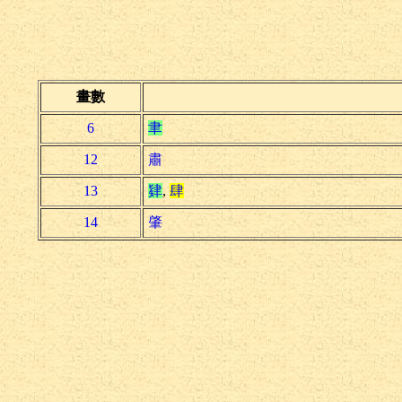
畫數
6
聿
12
肅
13
肄
,
肆
14
肇