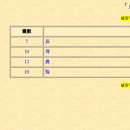
「
破音
畫數
7
辰
10
辱
13
農
19
辴
破音