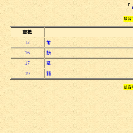
「
破音
畫數
12
黹
16
黺
17
黻
19
黼
破音