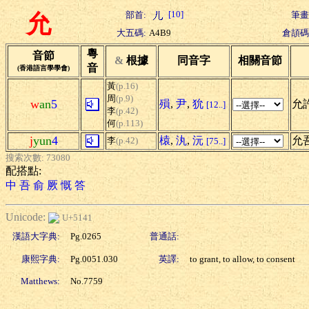
[10]
部首:
筆畫
允
大五碼:
A4B9
倉頡碼
粵
音節
&
根據
同音字
相關音節
音
(香港語言學學會)
黃
(p.16)
周
(p.9)
w
an
5
殞
,
尹
,
狁
允許
[12..]
李
(p.42)
何
(p.113)
j
yun
4
榬
,
汍
,
沅
允
李
(p.42)
[75..]
搜索次數: 73080
配搭點:
中
吾
俞
厥
慨
答
Unicode:
U+5141
漢語大字典:
Pg.0265
普通話:
康熙字典:
Pg.0051.030
英譯:
to grant, to allow, to consent
Matthews:
No.7759