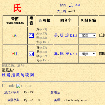
[83]
部首:
氏
大五碼:
A4F3
粵
音節
&
根據
同音字
相關音節
音
(香港語言學學會)
黃
(p.23)
周
(p.85)
s
i
6
是
,
崼
,
諟
氏族
[21..]
李
(p.32)
何
(p.163)
黃
(p.23)
周
(p.85)
z
i
1
鼒
,
卮
,
梔
閼氏
[75..]
李
(p.32)
何
(p.153)
搜索次數: 42874
配搭點:
姓
燧
攝
犧
陭
磃
閼
Unicode:
U+6C0F
漢語大字典:
Pg.2130
普通話:
康熙字典:
Pg.0525.180
英譯:
clan, family; mister