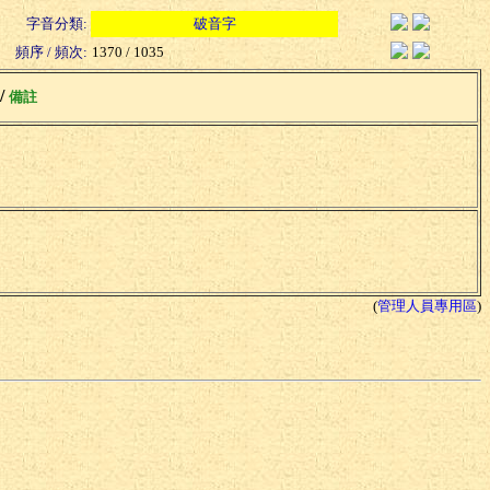
字音分類:
破音字
頻序 / 頻次:
1370 / 1035
 /
備註
(
管理人員專用區
)