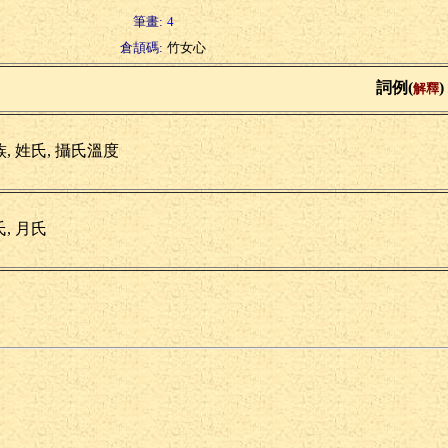
筆畫:
4
倉頡碼:
竹女心
詞例(
)
解釋
, 姓氏, 攝氏溫度
, 月氏