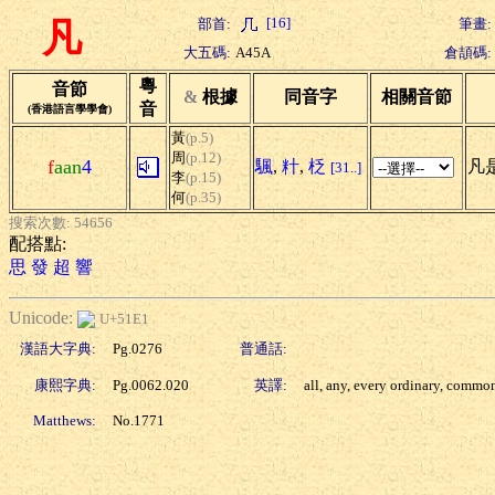
[16]
部首:
筆畫:
凡
大五碼:
A45A
倉頡碼:
粵
音節
&
根據
同音字
相關音節
音
(香港語言學學會)
黃
(p.5)
周
(p.12)
f
aan
4
颿
,
籵
,
柉
凡是
[31..]
李
(p.15)
何
(p.35)
搜索次數: 54656
配搭點:
思
發
超
響
Unicode:
U+51E1
漢語大字典:
Pg.0276
普通話:
康熙字典:
Pg.0062.020
英譯:
all, any, every ordinary, commo
Matthews:
No.1771