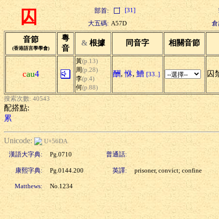
[31]
部首:
囚
大五碼:
A57D
倉
粵
音節
&
根據
同音字
相關音節
音
(香港語言學學會)
黃
(p.13)
周
(p.28)
c
au
4
酬
,
恘
,
鰽
囚禁
[33..]
李
(p.4)
何
(p.88)
搜索次數: 40543
配搭點:
累
Unicode:
U+56DA
漢語大字典:
Pg.0710
普通話:
康熙字典:
Pg.0144.200
英譯:
prisoner, convict; confine
Matthews:
No.1234