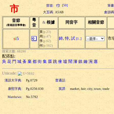
[50]
部首:
筆畫
市
大五碼:
A5AB
倉頡碼
粵
音節
&
根據
同音字
相關音節
音
(香港語言學學會)
黃
(p.23)
周
(p.47)
s
i
5
鈰
,
恃
,
試
市場
[1..]
李
(p.62)
何
(p.162)
搜索次數: 68290
配搭點:
吳
花
門
城
蚤
棄
都
街
集
蜃
跳
儈
墟
鬧
瀋
鎮
鑰
涴
廛
Unicode:
U+5E02
漢語大字典:
Pg.0729
普通話:
康熙字典:
Pg.0256.030
英譯:
market, fair; city, town; trade
Matthews:
No.5792