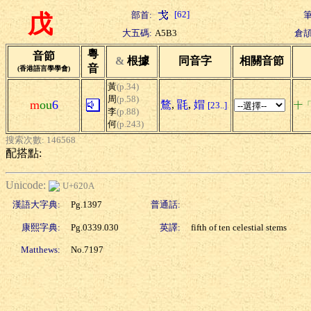
[62]
部首:
筆
戊
大五碼:
A5B3
倉頡
粵
音節
&
根據
同音字
相關音節
音
(香港語言學學會)
黃
(p.34)
周
(p.58)
m
ou
6
鶩
,
毷
,
媢
[23..]
十
李
(p.88)
何
(p.243)
搜索次數: 146568
配搭點:
Unicode:
U+620A
漢語大字典:
Pg.1397
普通話:
康熙字典:
Pg.0339.030
英譯:
fifth of ten celestial stems
Matthews:
No.7197