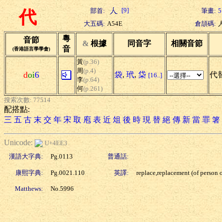
[9]
部首:
筆畫:
5
代
大五碼:
A54E
倉頡碼:
粵
音節
&
根據
同音字
相關音節
音
(香港語言學學會)
黃
(p.36)
周
(p.4)
d
oi
6
袋
,
玳
,
柋
代替
[16..]
李
(p.64)
何
(p.261)
搜索次數: 77514
配搭點:
三
五
古
末
交
年
宋
取
庖
表
近
俎
後
時
現
替
絕
傳
新
當
罪
箸
Unicode:
U+4EE3
漢語大字典:
Pg.0113
普通話:
康熙字典:
Pg.0021.110
英譯:
replace,replacement (of person o
Matthews:
No.5996