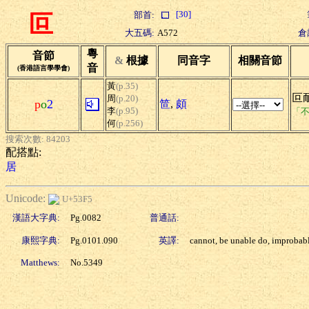
[30]
部首:
叵
大五碼:
A572
倉
粵
音節
&
根據
同音字
相關音節
音
(香港語言學學會)
黃
(p.35)
叵
周
(p.20)
p
o
2
笸
,
頗
李
(p.95)
「
何
(p.256)
搜索次數: 84203
配搭點:
居
Unicode:
U+53F5
漢語大字典:
Pg.0082
普通話:
康熙字典:
Pg.0101.090
英譯:
cannot, be unable do, improbab
Matthews:
No.5349