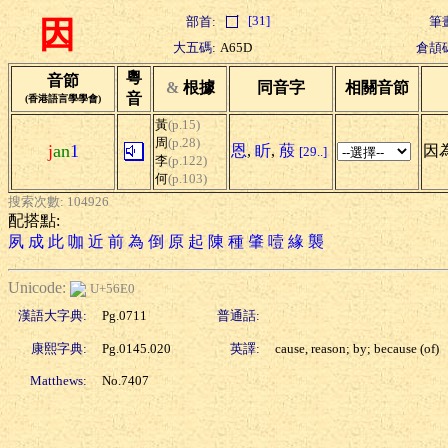
[31]
部首:
筆
因
大五碼:
A65D
倉頡
粵
音節
&
根據
同音字
相關音節
音
(香港語言學學會)
黃
(p.15)
周
(p.28)
j
an
1
恩
,
盺
,
蒑
因為
[29..]
李
(p.122)
何
(p.103)
搜索次數: 104926
配搭點:
夙
成
此
咖
近
前
為
倒
原
起
陳
種
肇
噎
緣
襲
Unicode:
U+56E0
漢語大字典:
Pg.0711
普通話:
康熙字典:
Pg.0145.020
英譯:
cause, reason; by; because (of)
Matthews:
No.7407