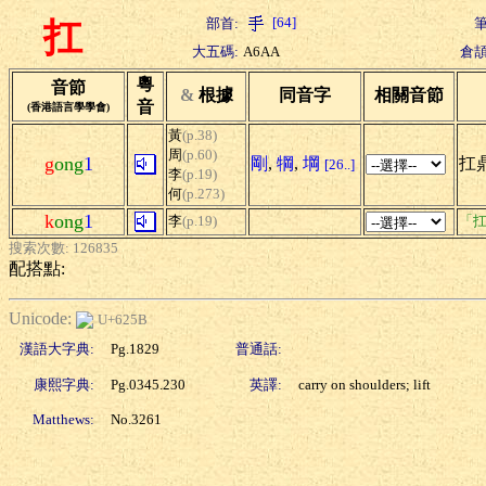
[64]
部首:
筆
扛
大五碼:
A6AA
倉頡
粵
音節
&
根據
同音字
相關音節
音
(香港語言學學會)
黃
(p.38)
周
(p.60)
g
ong
1
剛
,
犅
,
堈
扛鼎
[26..]
李
(p.19)
何
(p.273)
k
ong
1
李
(p.19)
「扛
搜索次數: 126835
配搭點:
Unicode:
U+625B
漢語大字典:
Pg.1829
普通話:
康熙字典:
Pg.0345.230
英譯:
carry on shoulders; lift
Matthews:
No.3261