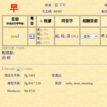
[72]
部首:
筆
早
大五碼:
A6AD
倉頡
粵
音節
&
根據
同音字
相關音節
音
(香港語言學學會)
黃
(p.33)
周
(p.70)
z
ou
2
組
,
祖
,
藻
早上
[10..]
李
(p.123)
何
(p.237)
搜索次數: 95009
配搭點:
勿
稻
Unicode:
U+65E9
漢語大字典:
Pg.1483
普通話:
康熙字典:
Pg.0417.120
英譯:
early; soon; morning
Matthews:
No.6721