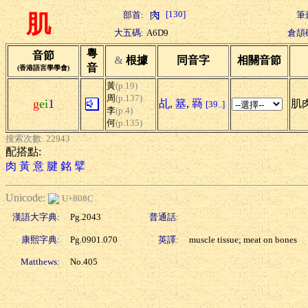
[130]
部首:
筆
肌
大五碼:
A6D9
倉頡
粵
音節
&
根據
同音字
相關音節
音
(香港語言學學會)
黃
(p.19)
周
(p.137)
g
ei
1
乩
,
簊
,
羇
肌肉
[39..]
李
(p.4)
何
(p.135)
搜索次數: 22943
配搭點:
肉
黃
意
腱
銘
擘
Unicode:
U+808C
漢語大字典:
Pg.2043
普通話:
康熙字典:
Pg.0901.070
英譯:
muscle tissue; meat on bones
Matthews:
No.405