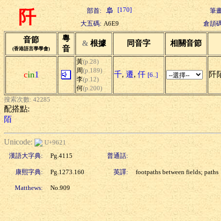
[170]
部首:
筆畫
阡
大五碼:
A6E9
倉頡碼
粵
音節
&
根據
同音字
相關音節
音
(香港語言學學會)
黃
(p.28)
周
(p.189)
c
in
1
千
,
遷
,
仟
阡
[6..]
李
(p.12)
何
(p.200)
搜索次數: 42285
配搭點:
陌
Unicode:
U+9621
漢語大字典:
Pg.4115
普通話:
康熙字典:
Pg.1273.160
英譯:
footpaths between fields; paths
Matthews:
No.909