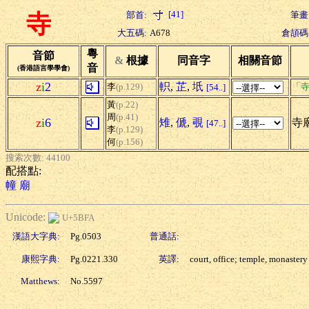
[41]
部首:
筆畫
寺
大五碼:
A678
倉頡碼
粵
音節
&
根據
同音字
相關音節
音
(香港語言學學會)
z
i
2
軹
,
芷
,
坁
李
(p.129)
「寺
[54..]
黃
(p.22)
周
(p.41)
z
i
6
雉
,
傂
,
覗
寺廟
[47..]
李
(p.129)
何
(p.156)
搜索次數: 44100
配搭點:
幢
廟
Unicode:
U+5BFA
漢語大字典:
Pg.0503
普通話:
康熙字典:
Pg.0221.330
英譯:
court, office; temple, monastery
Matthews:
No.5597