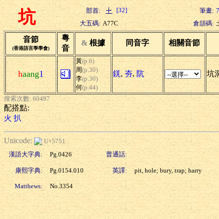
[32]
部首:
筆畫:
坑
大五碼:
A77C
倉頡碼:
粵
音節
&
根據
同音字
相關音節
音
(香港語言學學會)
黃
(p.6)
周
(p.30)
h
aang
1
錓
,
夯
,
阬
坑洞
李
(p.30)
何
(p.44)
搜索次數: 60497
配搭點:
火
扒
Unicode:
U+5751
漢語大字典:
Pg.0426
普通話:
康熙字典:
Pg.0154.010
英譯:
pit, hole; bury, trap; harry
Matthews:
No.3354