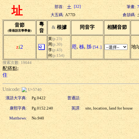
[32]
部首:
筆畫:
址
大五碼:
A77D
倉頡碼:
粵
音節
&
根據
同音字
相關音節
音
(香港語言學學會)
黃
(p.23)
周
(p.30)
z
i
2
咫
,
秭
,
胏
地址
[54..]
李
(p.43)
何
(p.154)
搜索次數: 19044
配搭點:
住
Unicode:
U+5740
漢語大字典:
Pg.0422
普通話:
康熙字典:
Pg.0152.240
英譯:
site, location, land for house
Matthews:
No.940