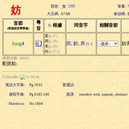
[38]
部首:
筆畫:
妨
大五碼:
A7AB
倉頡碼:
粵
音節
&
根據
同音字
相關音節
音
(香港語言學學會)
黃
(p.37)
周
(p.36)
f
ong
4
防
,
魴
,
房
妨害
[1..]
李
(p.29)
何
(p.272)
搜索次數: 24013
配搭點:
Unicode:
U+59A8
漢語大字典:
Pg.1033
普通話:
康熙字典:
Pg.0185.100
英譯:
interfere with, impede, obstruct
Matthews:
No.1804