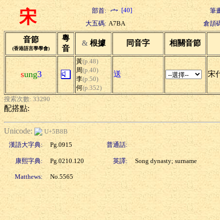
[40]
部首:
筆畫
宋
大五碼:
A7BA
倉頡碼
粵
音節
&
根據
同音字
相關音節
音
(香港語言學學會)
黃
(p.48)
周
(p.40)
s
ung
3
送
宋代
李
(p.50)
何
(p.352)
搜索次數: 33290
配搭點:
Unicode:
U+5B8B
漢語大字典:
Pg.0915
普通話:
康熙字典:
Pg.0210.120
英譯:
Song dynasty; surname
Matthews:
No.5565