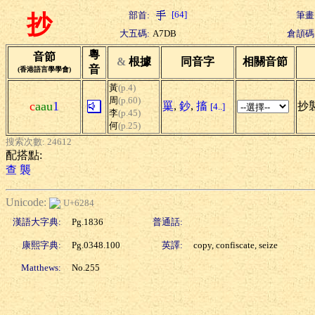
[64]
部首:
筆畫
抄
大五碼:
A7DB
倉頡碼
粵
音節
&
根據
同音字
相關音節
音
(香港語言學學會)
黃
(p.4)
周
(p.60)
c
aau
1
罺
,
鈔
,
搐
抄襲
[4..]
李
(p.45)
何
(p.25)
搜索次數: 24612
配搭點:
查
襲
Unicode:
U+6284
漢語大字典:
Pg.1836
普通話:
康熙字典:
Pg.0348.100
英譯:
copy, confiscate, seize
Matthews:
No.255