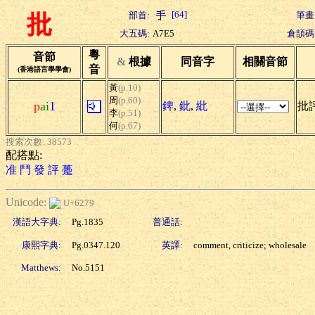
[64]
部首:
筆畫
批
大五碼:
A7E5
倉頡碼
粵
音節
&
根據
同音字
相關音節
音
(香港語言學學會)
黃
(p.10)
周
(p.60)
p
ai
1
錍
,
鈚
,
紕
批評
李
(p.51)
何
(p.67)
搜索次數: 38573
配搭點:
准
鬥
發
評
躉
Unicode:
U+6279
漢語大字典:
Pg.1835
普通話:
康熙字典:
Pg.0347.120
英譯:
comment, criticize; wholesale
Matthews:
No.5151