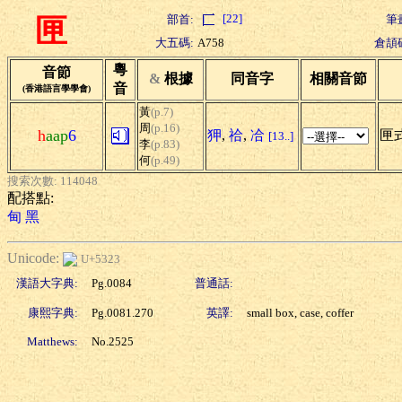
[22]
部首:
筆
匣
大五碼:
A758
倉頡
粵
音節
&
根據
同音字
相關音節
音
(香港語言學學會)
黃
(p.7)
周
(p.16)
h
aap
6
狎
,
祫
,
冾
匣式
[13..]
李
(p.83)
何
(p.49)
搜索次數: 114048
配搭點:
甸
黑
Unicode:
U+5323
漢語大字典:
Pg.0084
普通話:
康熙字典:
Pg.0081.270
英譯:
small box, case, coffer
Matthews:
No.2525