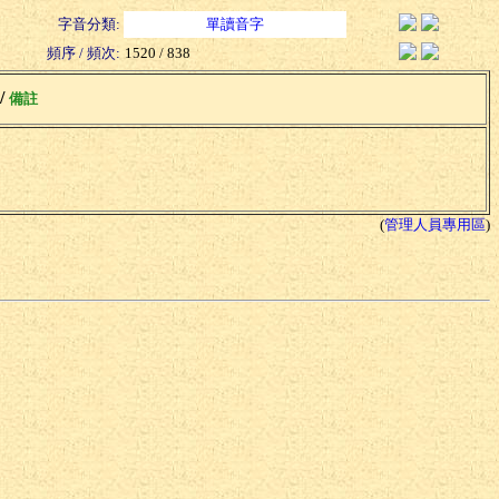
字音分類:
單讀音字
頻序 / 頻次:
1520 / 838
 /
備註
(
管理人員專用區
)