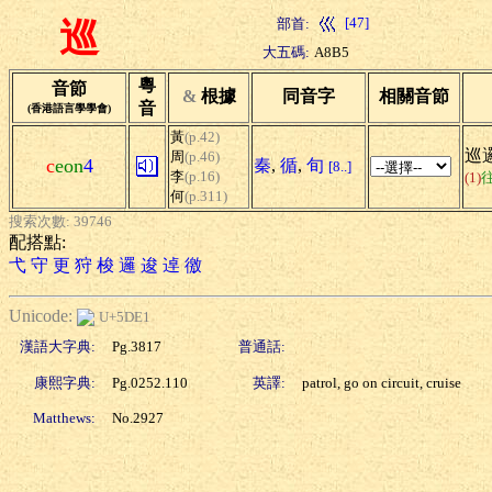
[47]
部首:
巡
大五碼:
A8B5
粵
音節
&
根據
同音字
相關音節
音
(香港語言學學會)
黃
(p.42)
巡邏
周
(p.46)
c
eon
4
秦
,
循
,
旬
[8..]
李
(p.16)
(1)
何
(p.311)
搜索次數: 39746
配搭點:
弋
守
更
狩
梭
邏
逡
逴
徼
Unicode:
U+5DE1
漢語大字典:
Pg.3817
普通話:
康熙字典:
Pg.0252.110
英譯:
patrol, go on circuit, cruise
Matthews:
No.2927