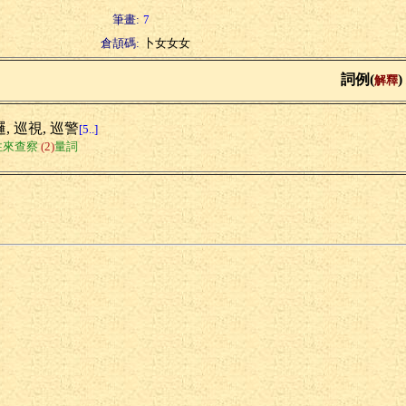
筆畫:
7
倉頡碼:
卜女女女
詞例(
)
解釋
, 巡視, 巡警
[5..]
往來查察
(2)
量詞