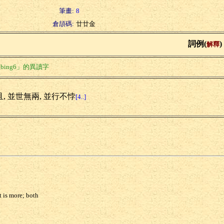
筆畫:
8
倉頡碼:
廿廿金
詞例(
)
解釋
bing6」的異讀字
且, 並世無兩, 並行不悖
[4..]
t is more; both