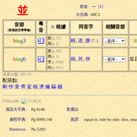
[1]
部首:
並
大五碼:
A8C3
粵
音節
&
根據
同音字
相關音節
音
(香港語言學學會)
黃
(p.28)
b
ing
3
柄
,
迸
,
摒
[7..]
「並
周
(p.1)
黃
(p.28)
周
(p.1)
b
ing
6
病
,
并
,
併
並
李
(p.168)
何
(p.201)
搜索次數: 89770
配搭點:
剛
悖
萱
齊
駕
輳
濟
贓
驅
鑣
Unicode:
U+4E26
漢語大字典:
Pg.0246
普通話:
康熙字典:
Pg.0006.140
英譯:
equal to; side by side; also, wha
Matthews:
No.5292