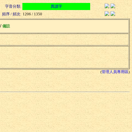
字音分類:
異讀字
頻序 / 頻次:
1206 / 1350
 /
備註
(
管理人員專用區
)