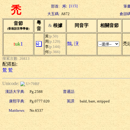
[115]
部首:
筆畫
禿
大五碼:
A872
倉頡碼
粵
音節
&
根據
同音字
相關音節
音
(香港語言學學會)
黃
(p.50)
周
(p.120)
t
uk
1
鵚
,
涋
禿頭
李
(p.144)
何
(p.366)
搜索次數: 26813
配搭點:
鶖
鷲
Unicode:
U+79BF
漢語大字典:
Pg.2588
普通話:
康熙字典:
Pg.0777.020
英譯:
bald, bare, stripped
Matthews:
No.6537