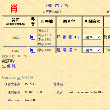
[130]
部首:
肖
大五碼:
A876
倉
粵
音節
&
根據
同音字
相關音節
音
(香港語言學學會)
黃
(p.25)
周
(p.137)
c
iu
3
峭
,
俏
,
帩
肖像
[4..]
李
(p.148)
何
(p.180)
s
iu
1
燒
,
蠨
,
櫹
李
(p.148)
「
[21..]
搜索次數: 109328
配搭點:
生
像
維
Unicode:
U+8096
漢語大字典:
Pg.2045
普通話:
康熙字典:
Pg.0901.250
英譯:
look like, resemble, be like
Matthews:
No.2606