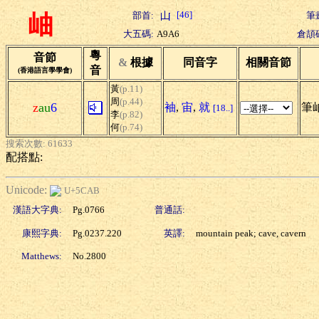
[46]
部首:
筆
岫
大五碼:
A9A6
倉頡
粵
音節
&
根據
同音字
相關音節
音
(香港語言學學會)
黃
(p.11)
周
(p.44)
z
au
6
袖
,
宙
,
就
筆岫
[18..]
李
(p.82)
何
(p.74)
搜索次數: 61633
配搭點:
Unicode:
U+5CAB
漢語大字典:
Pg.0766
普通話:
康熙字典:
Pg.0237.220
英譯:
mountain peak; cave, cavern
Matthews:
No.2800