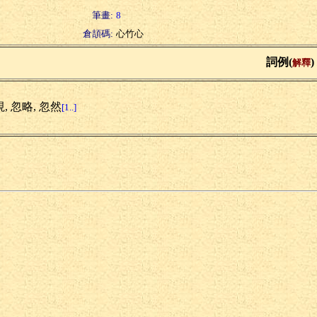
筆畫:
8
倉頡碼:
心竹心
詞例(
)
解釋
, 忽略, 忽然
[1..]