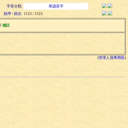
字音分類:
單讀音字
頻序 / 頻次:
1123 / 1523
 /
備註
(
管理人員專用區
)