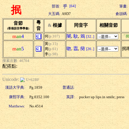
[64]
部首:
筆畫:
抿
大五碼:
A9D7
倉頡碼:
粵
音節
&
根據
同音字
相關音節
音
(香港語言學學會)
m
an
4
閿
,
駇
,
鳼
何
(p.107)
「抿
[32..]
黃
(p.15)
m
an
5
吻
,
蠠
,
簢
抿
周
(p.61)
[26..]
李
(p.98)
搜索次數: 46764
配搭點:
Unicode:
U+62BF
漢語大字典:
Pg.1859
普通話:
康熙字典:
Pg.0352.100
英譯:
pucker up lips in smile; press
Matthews:
No.4514