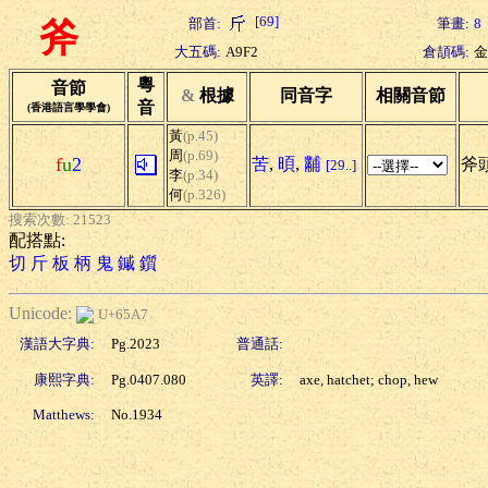
[69]
部首:
筆畫:
8
斧
大五碼:
A9F2
倉頡碼:
金
粵
音節
&
根據
同音字
相關音節
音
(香港語言學學會)
黃
(p.45)
周
(p.69)
f
u
2
苦
,
暊
,
黼
斧頭
[29..]
李
(p.34)
何
(p.326)
搜索次數: 21523
配搭點:
切
斤
板
柄
鬼
鏚
鑕
Unicode:
U+65A7
漢語大字典:
Pg.2023
普通話:
康熙字典:
Pg.0407.080
英譯:
axe, hatchet; chop, hew
Matthews:
No.1934