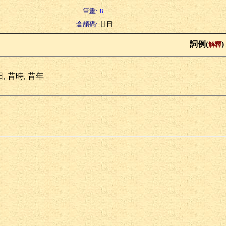
筆畫:
8
倉頡碼:
廿日
詞例(
)
解釋
, 昔時, 昔年