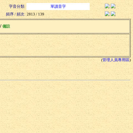
字音分類:
單讀音字
頻序 / 頻次:
2813 / 139
 /
備註
(
管理人員專用區
)