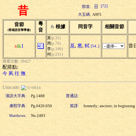
[72]
部首:
昔
大五碼:
A9F5
粵
音節
&
根據
同音字
相關音節
音
(香港語言學學會)
黃
(p.32)
周
(p.70)
s
ik
1
蒠
,
窸
,
軾
昔日
[54..]
李
(p.196)
何
(p.231)
搜索次數: 39427
配搭點:
今
夙
往
撫
Unicode:
U+6614
漢語大字典:
Pg.1488
普通話:
康熙字典:
Pg.0420.050
英譯:
formerly; ancient; in beginning
Matthews:
No.2493