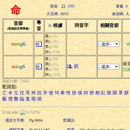
[30]
部首:
筆畫:
8
命
大五碼:
A952
倉頡碼:
人
粵
音節
&
根據
同音字
相關音節
音
(香港語言學學會)
黃
(p.21)
周
(p.21)
m
eng
6
「命
李
(p.79)
何
(p.150)
黃
(p.29)
命運
周
(p.21)
m
ing
6
詺
,
暝
李
(p.79)
正
何
(p.210)
搜索次數: 73682
配搭點:
亡
令
立
任
耳
舛
抗
辛
使
坷
奉
性
拚
俟
待
拼
相
紅
致
限
革
朕
靦
償
斃
臨
复
嘏
殞
Unicode:
U+547D
漢語大字典:
Pg.0604
普通話:
康熙字典:
Pg.0111.180
英譯:
life; destiny, fate, luck; order