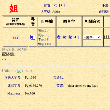
[38]
部首:
筆畫:
姐
大五碼:
A96A
倉頡碼:
粵
音節
&
根據
同音字
相關音節
音
(香港語言學學會)
黃
(p.21)
周
(p.36)
z
e
2
者
,
赭
,
鍺
姐姐
[4..]
李
(p.84)
何
(p.145)
搜索次數: 106780
配搭點:
小
Unicode:
U+59D0
漢語大字典:
Pg.1036
普通話:
康熙字典:
Pg.0186.270
英譯:
elder sister, young lady
Matthews:
No.766