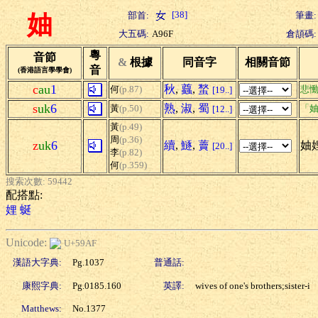
[38]
部首:
筆畫:
妯
大五碼:
A96F
倉頡碼:
粵
音節
&
根據
同音字
相關音節
音
(香港語言學學會)
c
au
1
秋
,
蠤
,
蝵
何
(p.87)
悲
[19..]
s
uk
6
熟
,
淑
,
蜀
黃
(p.50)
「妯
[12..]
黃
(p.49)
周
(p.36)
z
uk
6
續
,
鱁
,
藚
妯
[20..]
李
(p.82)
何
(p.359)
搜索次數: 59442
配搭點:
娌
蜒
Unicode:
U+59AF
漢語大字典:
Pg.1037
普通話:
康熙字典:
Pg.0185.160
英譯:
wives of one's brothers;sister-i
Matthews:
No.1377