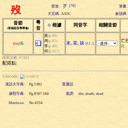
[78]
部首:
筆畫:
歿
大五碼:
AA5C
倉頡碼:
粵
音節
&
根據
同音字
相關音節
音
(香港語言學學會)
黃
(p.49)
亡歿
周
(p.83)
m
ut
6
末
,
茉
,
妺
[11..]
李
(p.40)
死
何
(p.357)
搜索次數: 97393
配搭點:
Unicode:
U+6B7F
漢語大字典:
Pg.1382
普通話:
康熙字典:
Pg.0507.160
英譯:
die; death; dead
Matthews:
No.4554